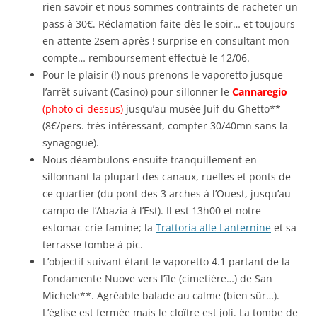
rien savoir et nous sommes contraints de racheter un
pass à 30€. Réclamation faite dès le soir… et toujours
en attente 2sem après ! surprise en consultant mon
compte… remboursement effectué le 12/06.
Pour le plaisir (!) nous prenons le vaporetto jusque
l’arrêt suivant (Casino) pour sillonner le
Cannaregio
(photo ci-dessus)
jusqu’au musée Juif du Ghetto**
(8€/pers. très intéressant, compter 30/40mn sans la
synagogue).
Nous déambulons ensuite tranquillement en
sillonnant la plupart des canaux, ruelles et ponts de
ce quartier (du pont des 3 arches à l’Ouest, jusqu’au
campo de l’Abazia à l’Est). Il est 13h00 et notre
estomac crie famine; la
Trattoria alle Lanternine
et sa
terrasse tombe à pic.
L’objectif suivant étant le vaporetto 4.1 partant de la
Fondamente Nuove vers l’île (cimetière…) de San
Michele**. Agréable balade au calme (bien sûr…).
L’église est fermée mais le cloître est joli. La tombe de