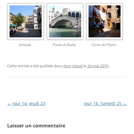
Venezia
Ponte di Rialto
Corte del Pistor
Cette entrée a été publiée dans
Non classé
le
24 mai 2019
.
Navigation
←
Jour 14: Jeudi 23
Jour 16: Samedi 25
→
des
articles
Laisser un commentaire