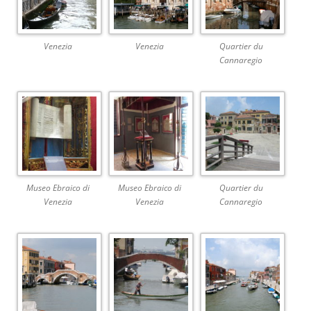
Venezia
Venezia
Quartier du
Cannaregio
Museo Ebraico di
Museo Ebraico di
Quartier du
Venezia
Venezia
Cannaregio