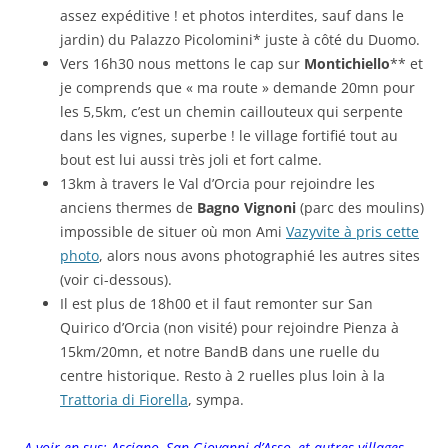
assez expéditive ! et photos interdites, sauf dans le
jardin) du Palazzo Picolomini* juste à côté du Duomo.
Vers 16h30 nous mettons le cap sur
Montichiello
** et
je comprends que « ma route » demande 20mn pour
les 5,5km, c’est un chemin caillouteux qui serpente
dans les vignes, superbe ! le village fortifié tout au
bout est lui aussi très joli et fort calme.
13km à travers le Val d’Orcia pour rejoindre les
anciens thermes de
Bagno Vignoni
(parc des moulins)
impossible de situer où mon Ami
Vazyvite à pris cette
photo
, alors nous avons photographié les autres sites
(voir ci-dessous).
Il est plus de 18h00 et il faut remonter sur San
Quirico d’Orcia (non visité) pour rejoindre Pienza à
15km/20mn, et notre BandB dans une ruelle du
centre historique. Resto à 2 ruelles plus loin à la
Trattoria di Fiorella
, sympa.
A voir en sus: Asciano, San Giovanni d’Asso, et autres villages