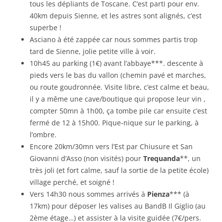
tous les dépliants de Toscane. C’est parti pour env.
40km depuis Sienne, et les astres sont alignés, c’est
superbe !
Asciano à été zappée car nous sommes partis trop
tard de Sienne, jolie petite ville à voir.
10h45 au parking (1€) avant l’abbaye***. descente à
pieds vers le bas du vallon (chemin pavé et marches,
ou route goudronnée. Visite libre, c’est calme et beau,
il y a même une cave/boutique qui propose leur vin ,
compter 50mn à 1h00, ça tombe pile car ensuite c’est
fermé de 12 à 15h00. Pique-nique sur le parking, à
l’ombre.
Encore 20km/30mn vers l’Est par Chiusure et San
Giovanni d’Asso (non visités) pour
Trequanda
**, un
très joli (et fort calme, sauf la sortie de la petite école)
village perché, et soigné !
Vers 14h30 nous sommes arrivés à
Pienza
*** (à
17km) pour déposer les valises au BandB Il Giglio (au
2ème étage…) et assister à la visite guidée (7€/pers.