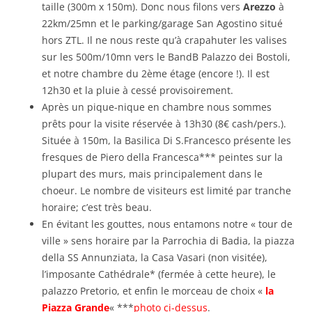
taille (300m x 150m). Donc nous filons vers
Arezzo
à
22km/25mn et le parking/garage San Agostino situé
hors ZTL. Il ne nous reste qu’à crapahuter les valises
sur les 500m/10mn vers le BandB Palazzo dei Bostoli,
et notre chambre du 2ème étage (encore !). Il est
12h30 et la pluie à cessé provisoirement.
Après un pique-nique en chambre nous sommes
prêts pour la visite réservée à 13h30 (8€ cash/pers.).
Située à 150m, la Basilica Di S.Francesco présente les
fresques de Piero della Francesca*** peintes sur la
plupart des murs, mais principalement dans le
choeur. Le nombre de visiteurs est limité par tranche
horaire; c’est très beau.
En évitant les gouttes, nous entamons notre « tour de
ville » sens horaire par la Parrochia di Badia, la piazza
della SS Annunziata, la Casa Vasari (non visitée),
l’imposante Cathédrale* (fermée à cette heure), le
palazzo Pretorio, et enfin le morceau de choix «
la
Piazza Grande
« ***
photo ci-dessus
.