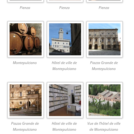
Pienza
Pienza
Pienza
Montepulciano
Hôtel de ville de
Piazza Grande de
Montepulciano
Montepulciano
Piazza Grande de
Hôtel de ville de
Vue de l’hôtel de ville
Montepulciano
Montepulciano
de Montepulciano