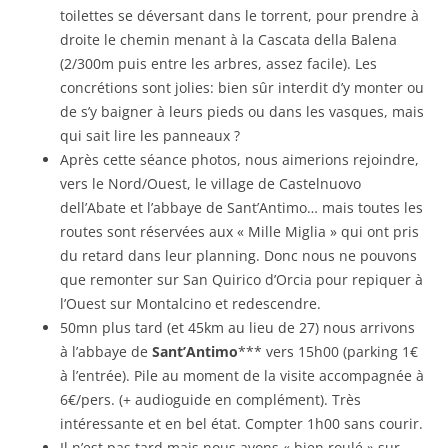
toilettes se déversant dans le torrent, pour prendre à
droite le chemin menant à la Cascata della Balena
(2/300m puis entre les arbres, assez facile). Les
concrétions sont jolies: bien sûr interdit d’y monter ou
de s’y baigner à leurs pieds ou dans les vasques, mais
qui sait lire les panneaux ?
Après cette séance photos, nous aimerions rejoindre,
vers le Nord/Ouest, le village de Castelnuovo
dell’Abate et l’abbaye de Sant’Antimo… mais toutes les
routes sont réservées aux « Mille Miglia » qui ont pris
du retard dans leur planning. Donc nous ne pouvons
que remonter sur San Quirico d’Orcia pour repiquer à
l’Ouest sur Montalcino et redescendre.
50mn plus tard (et 45km au lieu de 27) nous arrivons
à l’abbaye de
Sant’Antimo
*** vers 15h00 (parking 1€
à l’entrée). Pile au moment de la visite accompagnée à
6€/pers. (+ audioguide en complément). Très
intéressante et en bel état. Compter 1h00 sans courir.
Il n’est pas tard mais nous avons « bien roulé » sur