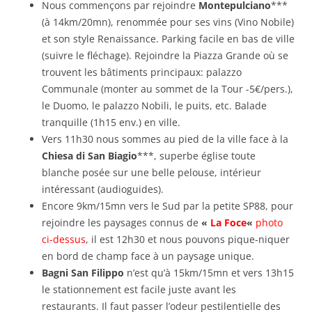
Nous commençons par rejoindre
Montepulciano
***
(à 14km/20mn), renommée pour ses vins (Vino Nobile)
et son style Renaissance. Parking facile en bas de ville
(suivre le fléchage). Rejoindre la Piazza Grande où se
trouvent les bâtiments principaux: palazzo
Communale (monter au sommet de la Tour -5€/pers.),
le Duomo, le palazzo Nobili, le puits, etc. Balade
tranquille (1h15 env.) en ville.
Vers 11h30 nous sommes au pied de la ville face à la
Chiesa di San Biagio
***, superbe église toute
blanche posée sur une belle pelouse, intérieur
intéressant (audioguides).
Encore 9km/15mn vers le Sud par la petite SP88, pour
rejoindre les paysages connus de
«
La Foce
«
photo
ci-dessus
, il est 12h30 et nous pouvons pique-niquer
en bord de champ face à un paysage unique.
Bagni San Filippo
n’est qu’à 15km/15mn et vers 13h15
le stationnement est facile juste avant les
restaurants. Il faut passer l’odeur pestilentielle des