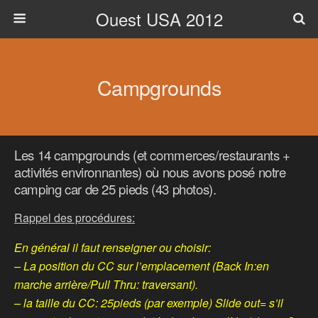
Ouest USA 2012
Campgrounds
Les 14 campgrounds (et commerces/restaurants +
activités environnantes) où nous avons posé notre
camping car de 25 pieds (43 photos).
Rappel des procédures:
En général il faut renseigner ou choisir:
– La position du CC sur l’emplacement (Back In:en
marche arrière/Pull Thru: traversant).
– la taille du CC: 25pieds (par exemple) Slide out= s’il