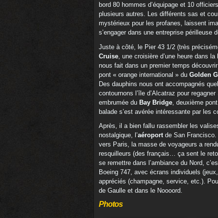
bord 80 hommes d’équipage et 10 officier
plusieurs autres. Les différents sas et cou
mystérieux pour les profanes, laissent ima
s’engager dans une entreprise périlleuse 
Juste à côté, le Pier 43 1/2 (très précisém
Cruise
, une croisière d’une heure dans la
nous fait dans un premier temps découvrir 
pont « orange international » du
Golden G
Des dauphins nous ont accompagnés quel
contournons l’île d’Alcatraz pour regagner
embrumée du
Bay Bridge
, deuxième pont
balade s’est avérée intéressante par les 
Après, il a bien fallu rassembler les valise
nostalgique, l’
aéroport
de San Francisco. L
vers Paris, la masse de voyageurs a rend
resquilleurs (des français… ça sent le reto
se remettre dans l’ambiance du Nord, c’est
Boeing 747, avec écrans individuels (jeux, 
appréciés (champagne, service, etc.). Pour
de Gaulle et dans le Noooord.
Photos