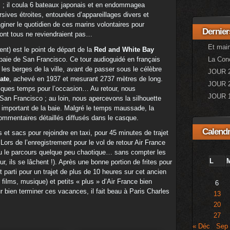
s ; il coula 6 bateaux japonais et en endommagea
rsives étroites, entourées d’appareillages divers et
giner le quotidien de ces marins volontaires pour
Dernier
dont tous ne reviendraient pas…
Et mai
ent) est le point de départ de la
Red and White Bay
 baie de San Francisco. Ce tour audioguidé en français
La Con
les berges de la ville, avant de passer sous le célèbre
JOUR 2
ate
, achevé en 1937 et mesurant 2737 mètres de long.
JOUR 2
ques temps pour l’occasion… Au retour, nous
JOUR 1
 San Francisco ; au loin, nous apercevons la silhouette
 important de la baie. Malgré le temps maussade, la
commentaires détaillés diffusés dans le casque.
Calendr
s et sacs pour rejoindre en taxi, pour 45 minutes de trajet
ors de l’enregistrement pour le vol de retour Air France
u le parcours quelque peu chaotique… sans compter les
L
ur, ils se lâchent !). Après une bonne portion de frites pour
 parti pour un trajet de plus de 10 heures sur cet ancien
films, musique) et petits « plus » d’Air France bien
6
 bien terminer ces vacances, il fait beau à Paris Charles
13
20
27
« Déc
Sep