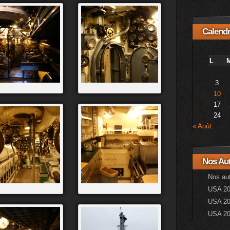
Calendr
L
3
10
17
24
« Août
Nos Aut
Nos aut
USA 2
USA 20
USA 2