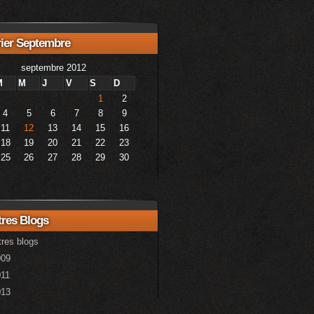
ier Septembre
septembre 2012
M
M
J
V
S
D
1
2
4
5
6
7
8
9
11
12
13
14
15
16
18
19
20
21
22
23
25
26
27
28
29
30
res Blogs
res blogs
009
11
013