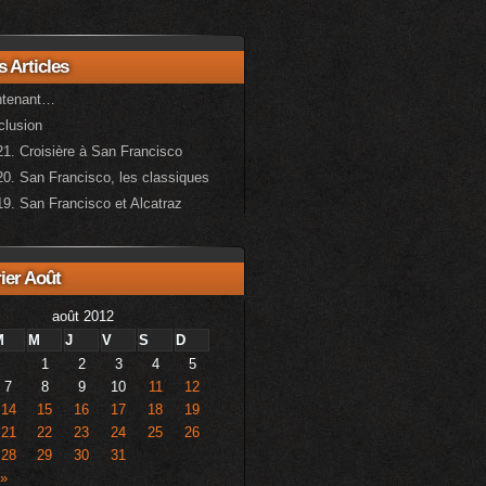
s Articles
ntenant…
clusion
1. Croisière à San Francisco
0. San Francisco, les classiques
9. San Francisco et Alcatraz
ier Août
août 2012
M
M
J
V
S
D
1
2
3
4
5
7
8
9
10
11
12
14
15
16
17
18
19
21
22
23
24
25
26
28
29
30
31
 »