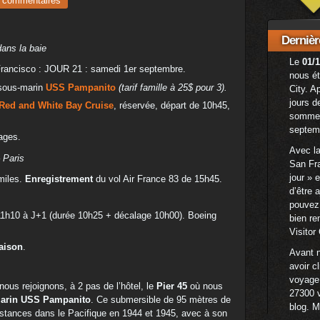
 commentaires
Dernièr
dans la baie
Le
01/1
Francisco : JOUR 21 : samedi 1er septembre.
nous ét
 sous-marin
USS Pampanito
(tarif famille à 25$ pour 3).
City. A
jours d
Red and White Bay Cruise
, réservée, départ de 10h45,
sommes 
septem
ages.
Avec la
 Paris
San Fra
jour » 
miles.
Enregistrement
du vol Air France 83 de 15h45.
d’être 
pouvez 
11h10 à J+1 (durée 10h25 + décalage 10h00). Boeing
bien re
Visitor
maison
.
Avant n
avoir c
voyage
nous rejoignons, à 2 pas de l’hôtel, le
Pier 45
où nous
27300 v
arin USS Pampanito
. Ce submersible de 95 mètres de
blog. M
istances dans le Pacifique en 1944 et 1945, avec à son