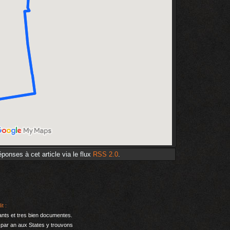
ponses à cet article via le flux
RSS 2.0
.
it :
ants et tres bien documentes.
par an aux States y trouvons