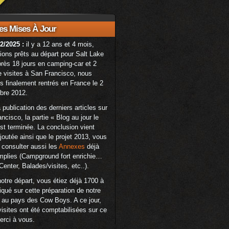
es Mises À Jour
2/2025 :
il y a 12 ans et 4 mois,
ions prêts au départ pour Salt Lake
près 18 jours en camping-car et 2
e visites à San Francisco, nous
finalement rentrés en France le 2
bre 2012.
 publication des derniers articles sur
ncisco, la partie « Blog au jour le
est terminée. La conclusion vient
ajoutée ainsi que le projet 2013, vous
consulter aussi les
Annexes
déjà
mplies (Campground fort enrichie…
 Center, Balades/visites, etc..).
otre départ, vous étiez déjà 1700 à
liqué sur cette préparation de notre
 au pays des Cow Boys. A ce jour,
isites ont été comptabilisées sur ce
erci à vous.