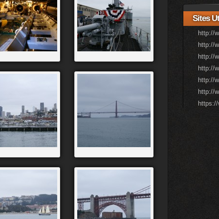
Sites Ut
http://
http://
http://
http://
http://
http:/
https: