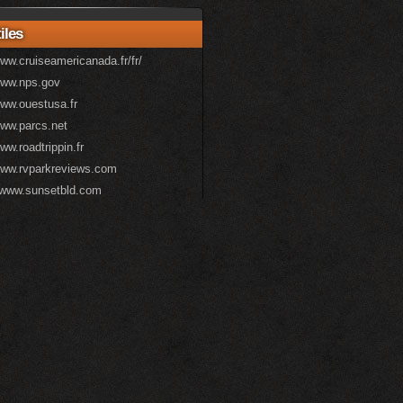
iles
www.cruiseamericanada.fr/fr/
www.nps.gov
www.ouestusa.fr
www.parcs.net
www.roadtrippin.fr
/www.rvparkreviews.com
//www.sunsetbld.com