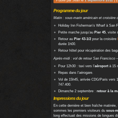
Publié par Jean le
1 septembre 2012
|
2
Programme du jour
Matin : sous-marin américain et croisière 
Holiday Inn Fisherman’s Wharf à San 
Petite marche jusqu’au
Pier 45
, visite
Retour au
Pier 43-1/2
pour la croisière
durée 1h00.
Retour hôtel pour récupération des bag
Après-midi : vol de retour San Francisco –
Pour 12h30 : taxi vers l’
aéroport
à 15 
Repas dans l’aérogare.
Vol de 15h45, arrivée CDG/Paris vers 
747.400.
Dimanche 2 septembre :
retour à la 
Impressions du jour
En cette dernière et bien fraîche matinée, 
sommes les premiers visiteurs du
sous-m
long effectuait des missions de longues d