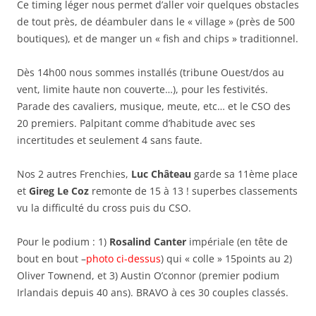
Ce timing léger nous permet d’aller voir quelques obstacles
de tout près, de déambuler dans le « village » (près de 500
boutiques), et de manger un « fish and chips » traditionnel.
Dès 14h00 nous sommes installés (tribune Ouest/dos au
vent, limite haute non couverte…), pour les festivités.
Parade des cavaliers, musique, meute, etc… et le CSO des
20 premiers. Palpitant comme d’habitude avec ses
incertitudes et seulement 4 sans faute.
Nos 2 autres Frenchies,
Luc Château
garde sa 11ème place
et
Gireg Le Coz
remonte de 15 à 13 ! superbes classements
vu la difficulté du cross puis du CSO.
Pour le podium : 1)
Rosalind Canter
impériale (en tête de
bout en bout –
photo ci-dessus
) qui « colle » 15points au 2)
Oliver Townend, et 3) Austin O’connor (premier podium
Irlandais depuis 40 ans). BRAVO à ces 30 couples classés.