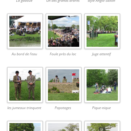
La gadoue
Un des grands arbres
style Anglo-Saxon
Au bord de l’eau
Foule près du lac
Juge attentif
les jumeaux trinquent
Papotages
Pique-nique