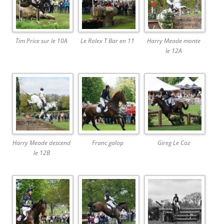
Tim Price sur le 10A
Le Rolex T Bar en 11
Harry Meade monte
le 12A
Harry Meade descend
Franc galop
Gireg Le Coz
le 12B