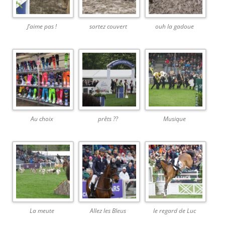
J’aime pas !
sortez couvert
ouh la gadoue
Au choix
prêts ??
Musique
La meute
Allez les Bleus
le regard de Luc