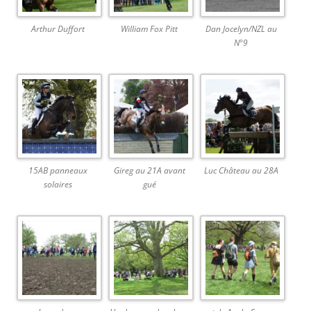
Arthur Duffort
William Fox Pitt
Dan Jocelyn/NZL au
N°9
15AB panneaux
Gireg au 21A avant
Luc Château au 28A
solaires
gué