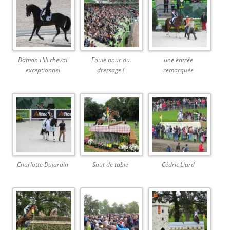
Damon Hill cheval
Foule pour du
une entrée
exceptionnel
dressage !
remarquée
Charlotte Dujardin
Saut de table
Cédric Liard