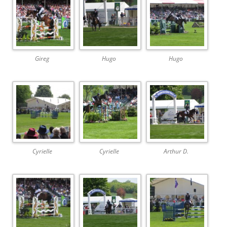
Gireg
Hugo
Hugo
Cyrielle
Cyrielle
Arthur D.