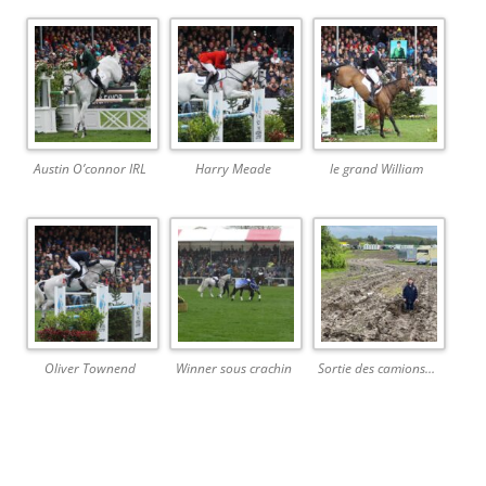
Austin O’connor IRL
Harry Meade
le grand William
Oliver Townend
Winner sous crachin
Sortie des camions…