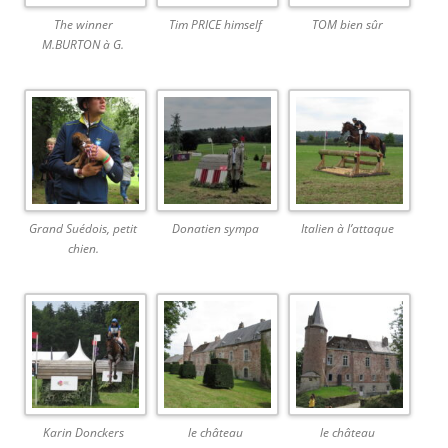
The winner
Tim PRICE himself
TOM bien sûr
M.BURTON à G.
Grand Suédois, petit
Donatien sympa
Italien à l’attaque
chien.
Karin Donckers
le château
le château