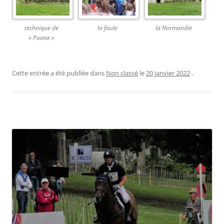
technique de
la foule
la Normandie
« Pointe »
Cette entrée a été publiée dans
Non classé
le
20 janvier 2022
.