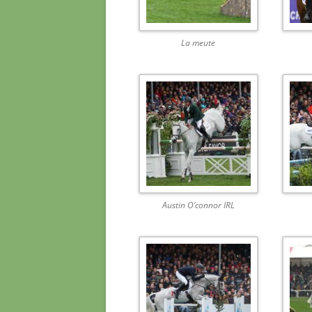
La meute
Austin O’connor IRL