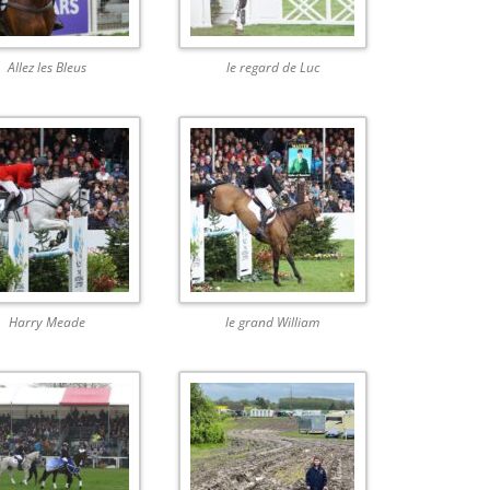
Allez les Bleus
le regard de Luc
Harry Meade
le grand William