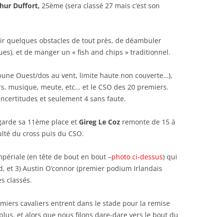
hur Duffort,
25ème (sera classé 27 mais c’est son
oir quelques obstacles de tout près, de déambuler
ues), et de manger un « fish and chips » traditionnel.
bune Ouest/dos au vent, limite haute non couverte…),
ers, musique, meute, etc… et le CSO des 20 premiers.
ncertitudes et seulement 4 sans faute.
arde sa 11ème place et
Gireg Le Coz
remonte de 15 à
ulté du cross puis du CSO.
périale (en tête de bout en bout –
photo ci-dessus
) qui
d, et 3) Austin O’connor (premier podium Irlandais
s classés.
remiers cavaliers entrent dans le stade pour la remise
 plus, et alors que nous filons dare-dare vers le bout du