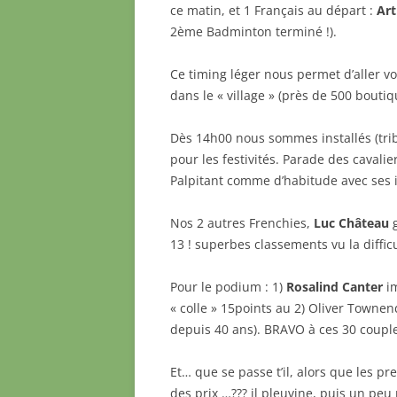
ce matin, et 1 Français au départ :
Art
2ème Badminton terminé !).
Ce timing léger nous permet d’aller v
dans le « village » (près de 500 boutiq
Dès 14h00 nous sommes installés (tri
pour les festivités. Parade des cavali
Palpitant comme d’habitude avec ses i
Nos 2 autres Frenchies,
Luc Château
g
13 ! superbes classements vu la diffic
Pour le podium : 1)
Rosalind Canter
im
« colle » 15points au 2) Oliver Townen
depuis 40 ans). BRAVO à ces 30 couple
Et… que se passe t’il, alors que les p
des prix …??? il pleuvine, puis un peu