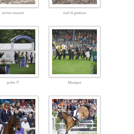
sortez couvert
ouh la gadoue
prêts ??
Musique