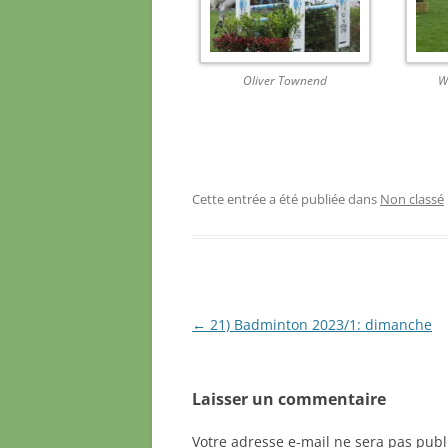
Oliver Townend
W
Cette entrée a été publiée dans
Non classé
Navigation
←
21) Badminton 2023/1: dimanche
des
articles
Laisser un commentaire
Votre adresse e-mail ne sera pas publ