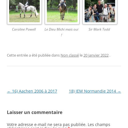
Caroline Powell
Le Dieu Michi mais oui
Sir Mark Todd
!
Cette entrée a été publiée dans
Non classé
le
20 janvier 2022
.
Navigation
←
16) Aachen 2006 à 2017
18) JEM Normandie 2014
→
des
articles
Laisser un commentaire
Votre adresse e-mail ne sera pas publiée.
Les champs