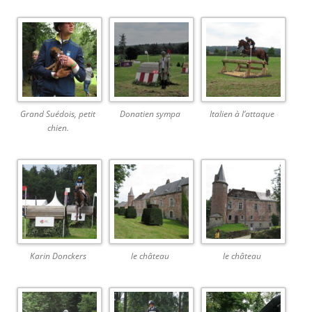
Grand Suédois, petit
Donatien sympa
Italien à l’attaque
chien.
Karin Donckers
le château
le château