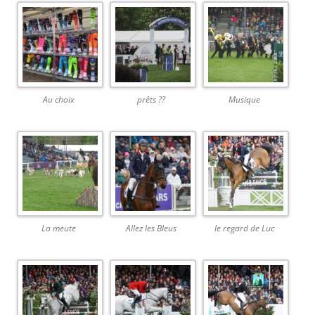
Au choix
prêts ??
Musique
La meute
Allez les Bleus
le regard de Luc