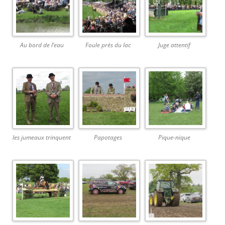
Au bord de l’eau
Foule près du lac
Juge attentif
les jumeaux trinquent
Papotages
Pique-nique