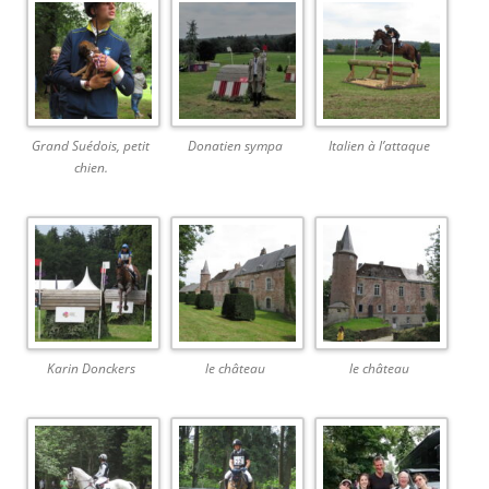
Grand Suédois, petit
Donatien sympa
Italien à l’attaque
chien.
Karin Donckers
le château
le château