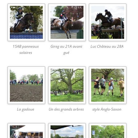
15AB panneaux
Gireg au 21A avant
Luc Château au 28A
solaires
gué
La gadoue
Un des grands arbres
style Anglo-Saxon