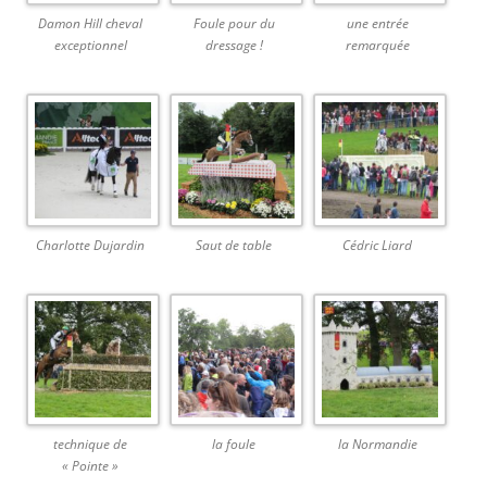
Damon Hill cheval
Foule pour du
une entrée
exceptionnel
dressage !
remarquée
Charlotte Dujardin
Saut de table
Cédric Liard
technique de
la foule
la Normandie
« Pointe »