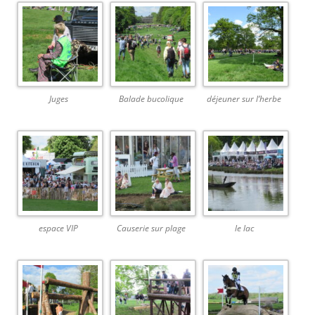
Juges
Balade bucolique
déjeuner sur l’herbe
espace VIP
Causerie sur plage
le lac