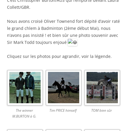
C’est Christopher Burton/AUS qui l’emporte devant Laura
Collett/GBR.
Nous avons croisé Oliver Townend fort dépité d’avoir raté
le grand chlem à Badminton (2ème début Mai), nous
n’avons pas insisté ! et bien sûr une photo souvenir avec
Sir Mark Todd toujours enjoué
Cliquez sur les photos pour agrandir, voir la légende.
The winner
Tim PRICE himself
TOM bien sûr
M.BURTON à G.