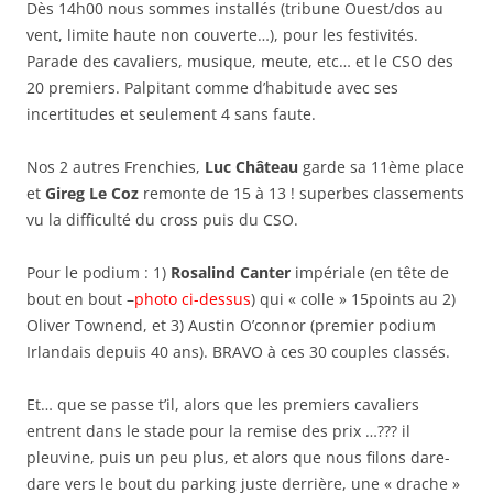
Dès 14h00 nous sommes installés (tribune Ouest/dos au
vent, limite haute non couverte…), pour les festivités.
Parade des cavaliers, musique, meute, etc… et le CSO des
20 premiers. Palpitant comme d’habitude avec ses
incertitudes et seulement 4 sans faute.
Nos 2 autres Frenchies,
Luc Château
garde sa 11ème place
et
Gireg Le Coz
remonte de 15 à 13 ! superbes classements
vu la difficulté du cross puis du CSO.
Pour le podium : 1)
Rosalind Canter
impériale (en tête de
bout en bout –
photo ci-dessus
) qui « colle » 15points au 2)
Oliver Townend, et 3) Austin O’connor (premier podium
Irlandais depuis 40 ans). BRAVO à ces 30 couples classés.
Et… que se passe t’il, alors que les premiers cavaliers
entrent dans le stade pour la remise des prix …??? il
pleuvine, puis un peu plus, et alors que nous filons dare-
dare vers le bout du parking juste derrière, une « drache »