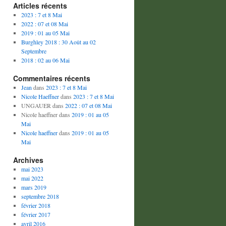
Articles récents
2023 : 7 et 8 Mai
2022 : 07 et 08 Mai
2019 : 01 au 05 Mai
Burghley 2018 : 30 Août au 02
Septembre
2018 : 02 au 06 Mai
Commentaires récents
Jean
dans
2023 : 7 et 8 Mai
Nicole Haeffner
dans
2023 : 7 et 8 Mai
UNGAUER
dans
2022 : 07 et 08 Mai
Nicole haeffner
dans
2019 : 01 au 05
Mai
Nicole haeffner
dans
2019 : 01 au 05
Mai
Archives
mai 2023
mai 2022
mars 2019
septembre 2018
février 2018
février 2017
avril 2016