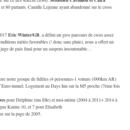
 et 80 partants. Camille Lejeune ayant abandonné sur le cross
Eric Winter/GB
 2017
, a défini un gros parcours de cross assez
nditions météo favorables (! donc sans pluie), nous a offert un
 juge de paix final pour un suspens insoutenable…
ncore notre groupe de fidèles (4 personnes-1 voiture-1000km AR)
le d’Euro-tunnel. Logement au Days Inn sur la M5 proche (7ème fois
ives
pour Delphine (ma fille) et moi-même (2004 à 2011+ 2014 à
par Karine 10, et 7 pour Elisabeth
one sur la page de 2005.