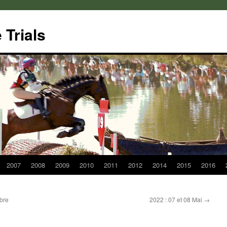
Trials
2007
2008
2009
2010
2011
2012
2014
2015
2016
bre
2022 : 07 et 08 Mai
→