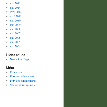
mai 2015
mai 2014
avril 2012
avril 2011
mai 2010
mai 2009
mai 2008
mai 2007
mai 2006
mai 2005
mai 2004
Liens utiles
Nos autres blogs
Méta
Connexion
Flux des publications
Flux des commentaires
Site de WordPress-FR