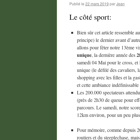
Publié le
22 mars 2019
par
Jean
Le côté sport:
Bien sûr cet article ressemble au
principe) le dernier avant d’au
allons pour fêter notre 13ème v
unique
2
, la dernière année des
samedi 04 Mai pour le cross, et
unique (le défilé des cavaliers,
shopping avec les filles et la g
et cette ambiance indéfinissable 
Les 200.000 spectateurs attendu
(près de 2h30 de queue pour effec
parcours. Le samedi, notre score 
12km environ, pour un peu plus
Pour mémoire, comme depuis 200
routiers et du steeplechase, mai