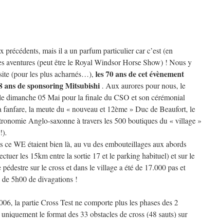
x précédents, mais il a un parfum particulier car c’est (en
tres aventures (peut être le Royal Windsor Horse Show) ! Nous y
les 70 ans de cet évènement
isite (pour les plus acharnés…),
8 ans de sponsoring Mitsubishi
. Aux aurores pour nous, le
 le dimanche 05 Mai pour la finale du CSO et son cérémonial
 la fanfare, la meute du « nouveau et 12ème » Duc de Beaufort, le
astronomie Anglo-saxonne à travers les 500 boutiques du « village »
!).
s ce WE étaient bien là, au vu des embouteillages aux abords
tuer les 15km entre la sortie 17 et le parking habituel) et sur le
pédestre sur le cross et dans le village a été de 17.000 pas et
 de 5h00 de divagations !
6, la partie Cross Test ne comporte plus les phases des 2
s uniquement le format des 33 obstacles de cross (48 sauts) sur