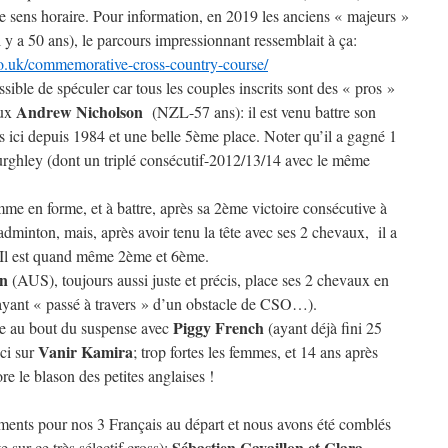
 sens horaire. Pour information, en 2019 les anciens « majeurs »
 y a 50 ans), le parcours impressionnant ressemblait à ça:
o.uk/commemorative-cross-country-course/
sible de spéculer car tous les couples inscrits sont des « pros »
Andrew Nicholson
eux
(NZL-57 ans): il est venu battre son
 ici depuis 1984 et une belle 5ème place. Noter qu’il a gagné 1
Burghley (dont un triplé consécutif-2012/13/14 avec le même
me en forme, et à battre, après sa 2ème victoire consécutive à
minton, mais, après avoir tenu la tête avec ses 2 chevaux, il a
ts. Il est quand même 2ème et 6ème.
on
(AUS), toujours aussi juste et précis, place ses 2 chevaux en
ayant « passé à travers » d’un obstacle de CSO…).
Piggy French
ne au bout du suspense avec
(ayant déjà fini 25
Vanir Kamira
ci sur
; trop fortes les femmes, et 14 ans après
e le blason des petites anglaises !
ments pour nos 3 Français au départ et nous avons été comblés
Sébastien Cavaillon et Clara
e sur ce très sélectif cross):