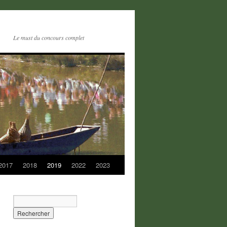
Le must du concours complet
2017
2018
2019
2022
2023