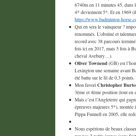
6740m en 11 minutes 45, dans le
4* deviennent 5*. Et en 1969 (il
https://www.badminton-horse.c
Qui en sera le vainqueur ? impos
renommés. L’obstiné et talentu
record avec 38 parcours terminés
fois ici en 2017, mais 5 fois à 
cheval Avebury…).
Oliver Townend
(GB) est l’hom
Lexington une semaine avant Bad
été battu sur le fil de 0,3 poin
Christopher Burt
Mon favori
3ème et 4ème position (tout en 
Mais c’est l’Angleterre qui gag
épreuves majeures 5*), montée i
Pippa Funnell en 2005, elle redor
Nous espérions de beaux classe
par nos 2 petits jeunes (sans faut